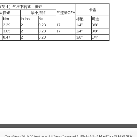
平方英寸）气压下转速、扭矩
卡盘
大扭矩
最小扭矩
气流量CFM
Nm
In.Ibs.
Nm
标配
可选
2.29
2
0.23
17
1/4”
3/8”
3.05
2
0.23
17
1/4”
3/8”
8.47
2
0.23
3/8”
1/4”