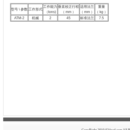
工作能力
垂直校正行程
适用法兰
重量
型号 \ 参数
工作形式
（tons)
（ mm ）
（ mm ）
（ kg ）
ATM-2
机械
2
45
标准法兰
7.5