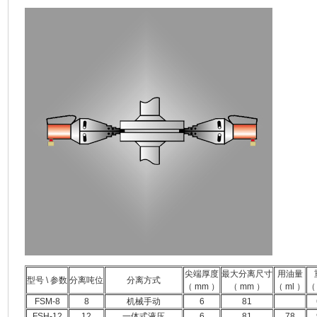
尖端厚度
最大分离尺寸
用油量
型号 \ 参数
分离吨位
分离方式
（ mm ）
（ mm ）
（ ml ）
（
FSM-8
8
机械手动
6
81
FSH-12
12
一体式液压
6
81
78