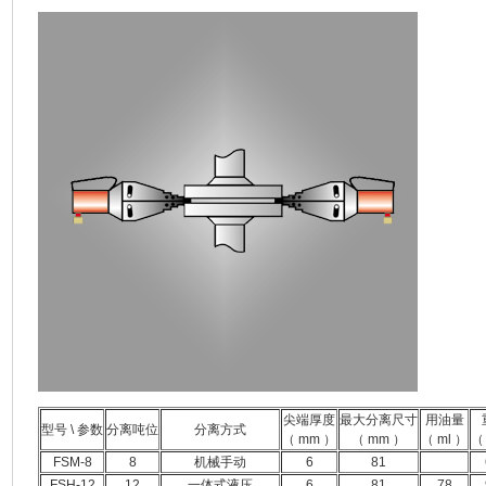
尖端厚度
最大分离尺寸
用油量
型号 \ 参数
分离吨位
分离方式
（ mm ）
（ mm ）
（ ml ）
（
FSM-8
8
机械手动
6
81
FSH-12
12
一体式液压
6
81
78