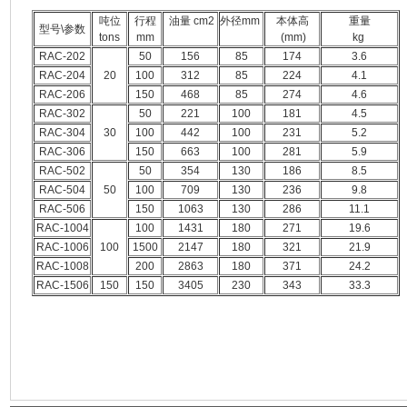
吨位
行程
油量 cm2
外径mm
本体高
重量
型号\参数
tons
mm
(mm)
kg
RAC-202
50
156
85
174
3.6
RAC-204
20
100
312
85
224
4.1
RAC-206
150
468
85
274
4.6
RAC-302
50
221
100
181
4.5
RAC-304
30
100
442
100
231
5.2
RAC-306
150
663
100
281
5.9
RAC-502
50
354
130
186
8.5
RAC-504
50
100
709
130
236
9.8
RAC-506
150
1063
130
286
11.1
RAC-1004
100
1431
180
271
19.6
RAC-1006
100
1500
2147
180
321
21.9
RAC-1008
200
2863
180
371
24.2
RAC-1506
150
150
3405
230
343
33.3